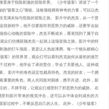
佛置身于惊险刺激的冒险世界。 《少年骇客》讲述了一个
的“骇客之心”项链。这枚项链拥有神奇的力量，可以让杰
段充满未知与危险的冒险之旅。 影片中的杰克，从一个普
这段旅程中，他不仅要面对邪恶势力的威胁，还要学会如
场惊心动魄的冒险中，杰克不断成长，逐渐找到了属于自
，观众们仿佛跟随杰克一起踏上这场冒险之旅。影片中的特
刺激的打斗场面，更是让人热血沸腾。每一个镜头都精心
年骇客》的世界里，观众们可以看到杰克如何从最初的迷茫
个过程中，他学会了承担责任，学会了关爱他人。这种成
量。 影片中的角色设定也颇具特色。杰克的好友，一个拥
着重要的角色。两人共同面对困难，携手共进。此外，影
目的，不择手段，让观众们感受到了邪恶势力的威胁。 在
感受到影片带来的视觉冲击，还可以从中体会到成长的力
观影过程中，不断反思自己的人生。 此外，《少年骇客》